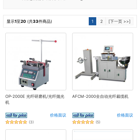
显示
1
至
20
(共
33
件商品)
1
2
[下一页 >>]
OP-2000E 光纤研磨机/光纤抛光
AFCM-2000全自动光纤裁缆机
机
价格面议
价格面议
(3)
(5)