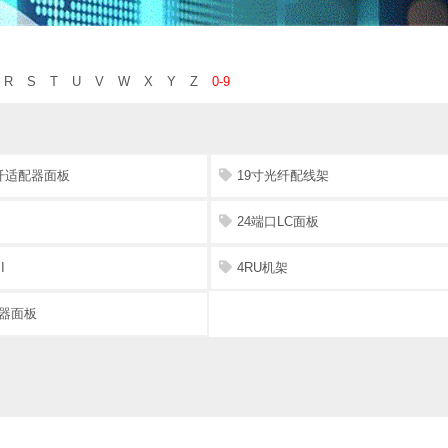
R
S
T
U
V
W
X
Y
Z
0-9
纤适配器面板
19寸光纤配线架
24端口LC面板
I
4RU机架
配器面板