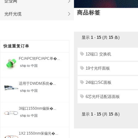
企业网
商品标签
光纤光缆
显示
1
-
15
(共
15
条)
快速重复订单
12端口 交换机
FC/APC转FC/APC单�...
ship to 中国
19寸光纤面板
24端口SC面板
适用于DWDM系统�...
ship to 中国
6芯光纤适配器面板
3端口1550nm偏振�...
显示
1
-
15
(共
15
条)
ship to 中国
1X2 1550nm保偏光�...