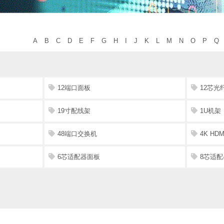
A
B
C
D
E
F
G
H
I
J
K
L
M
N
O
P
Q
12端口面板
12芯光
19寸配线架
1U机架
48端口交换机
4K HDM
6芯适配器面板
8芯适