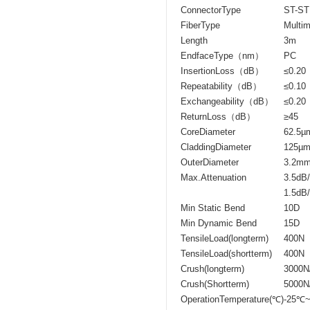
ConnectorType
ST-ST
FiberType
Multi
Length
3m
EndfaceType（nm）
PC
InsertionLoss（dB）
≤0.20
Repeatability（dB）
≤0.10
Exchangeability（dB）
≤0.20
ReturnLoss（dB）
≥45
CoreDiameter
62.5µ
CladdingDiameter
125µ
OuterDiameter
3.2m
Max.Attenuation
3.5d
1.5d
Min Static Bend
10D
Min Dynamic Bend
15D
TensileLoad(longterm)
400N
TensileLoad(shortterm)
400N
Crush(longterm)
3000
Crush(Shortterm)
5000
OperationTemperature(℃)
-25℃