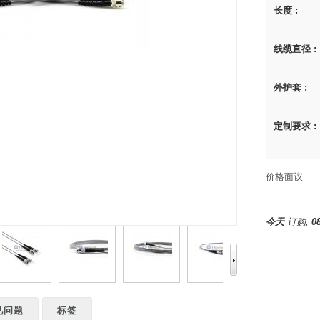
长度 :
线缆直径 :
外护套 :
定制要求 :
价格面议
今天
订购,
0
见问题
标签