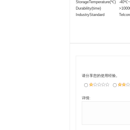
StorageTemperature(℃)
-40℃
Durability(time)
>1000
IndustryStandard
Telco
请分享您的使用经验。
详情: