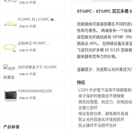
ship to 中国
ST/UPC - ST/UPC 双芯多模 
FC/APC 转 LC/UPC �...
铠装跳线可直接部署在不同的恶
ship to 中国
性和可靠性。
两端各有一个标准
该铠装光纤跳线具有
OFNR（Ri
定制单芯 FC/APC ...
围高出 40%。
在网络设备反复
飞波玛光纤多模
62.5/125
铠装跳
ship to 中国
越来越有竞争力的价格。
光纤研磨盘卡子 SC/UPC
温馨提示：光缆默认光纤直径为3.
ship to 中国
特征
LSZH 外护套下采用不锈钢管
YOKOGAWA AQ1200
用于保护的微直径不锈钢管
MFT-...
ship to 中国
高抗拉强度、抗压力、抗啮齿动
无施工损坏
保证发射功率，避免额外衰减
防止光纤因恶劣环境而损坏
防止操作不当损坏光纤
产品标签