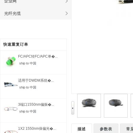
企业网
光纤光缆
快速重复订单
FC/APC转FC/APC单�...
ship to 中国
适用于DWDM系统�...
ship to 中国
3端口1550nm偏振�...
ship to 中国
1X2 1550nm保偏光�...
描述
参数表
常