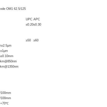
mode OM1 62.5/125
UPC
APC
≤0.20
≤0.30
≥50
≥60
m±2.5µm
m±1µm
m±0.10mm
B/km@850nm
B/km@1350nm
N/100mm
N/100mm
~+70℃