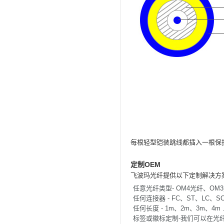
每根轻型铠装跳线都插入一根保
定制OEM
飞波玛光纤提供以下定制解决方
任意光纤类型- OM4光纤、OM3光
任何连接器 - FC、ST、LC、
任何长度 - 1m、2m、3m、4m .
标签或徽标定制-我们可以在光