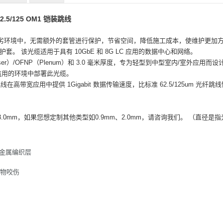
62.5/125 OM1 铠装跳线
劣环境中，无需额外的套管进行保护，节省空间，降低施工成本，使维护更加
护套。
该光缆适用于具有 10GbE 和 8G LC 应用的数据中心和网络。
ser）/OFNP（Plenum）
和 3.0 毫米厚度，专为轻型到中型室内/室外应用而设
滥用的环境中部署此光缆。
线在高带宽应用中提供 1Gigabit 数据传输速度，比标准
62.5/125um
光纤跳线快
0mm，如果您想定制其他类型如0.9mm、2.0mm，请咨询我们。
（直径是指
和金属编织层
物咬伤