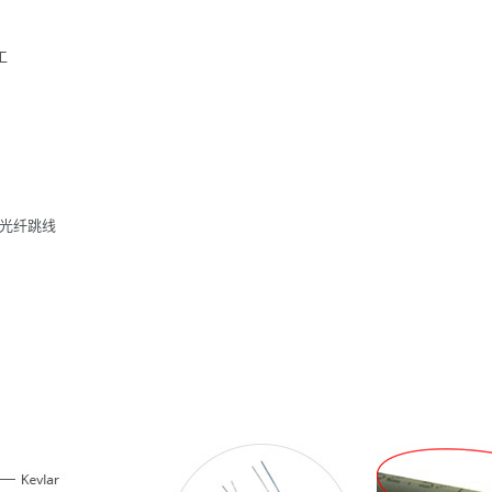
工
模光纤
跳线