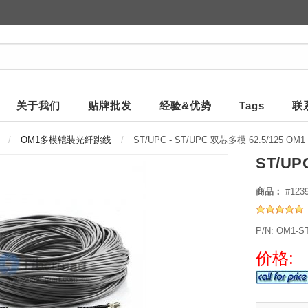
关于我们
贴牌批发
经验&优势
Tags
联
OM1多模铠装光纤跳线
ST/UPC - ST/UPC 双芯多模 62.5/125 O
ST/UP
商品：
#123
P/N: OM1-S
价格: