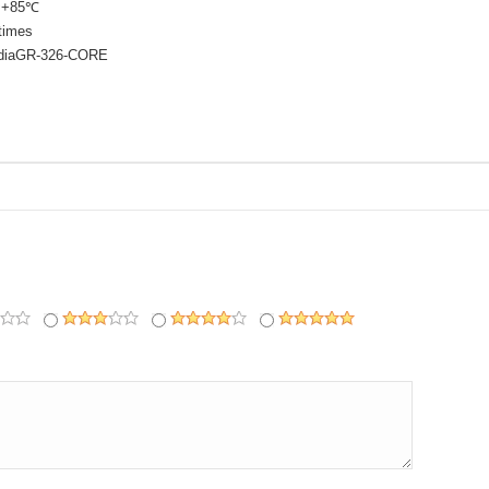
~+85℃
times
rdiaGR-326-CORE