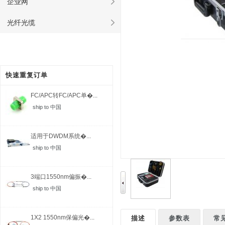
企业网
光纤光缆
快速重复订单
FC/APC转FC/APC单�...
ship to 中国
适用于DWDM系统�...
ship to 中国
3端口1550nm偏振�...
ship to 中国
1X2 1550nm保偏光�...
描述
参数表
常