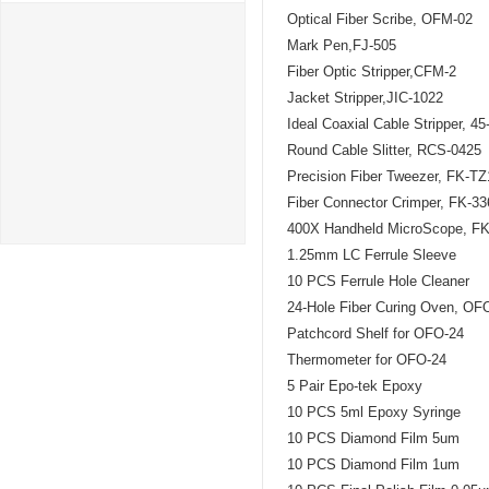
Optical Fiber Scribe, OFM-02
Mark Pen,FJ-505
Fiber Optic Stripper,CFM-2
Jacket Stripper,JIC-1022
Ideal Coaxial Cable Stripper, 45
Round Cable Slitter, RCS-0425
Precision Fiber Tweezer, FK-TZ
Fiber Connector Crimper, FK-33
400X Handheld MicroScope, F
1.25mm LC Ferrule Sleeve
10 PCS Ferrule Hole Cleaner
24-Hole Fiber Curing Oven, OF
Patchcord Shelf for OFO-24
Thermometer for OFO-24
5 Pair Epo-tek Epoxy
10 PCS 5ml Epoxy Syringe
10 PCS Diamond Film 5um
10 PCS Diamond Film 1um