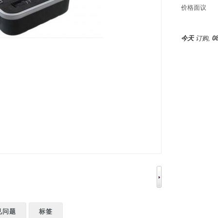
价格面议
今天
订购,
0
见问题
标签