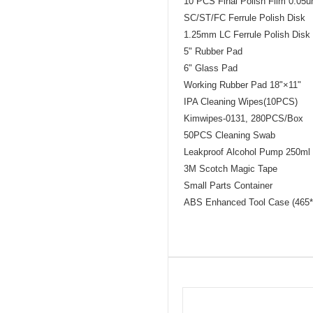
10 PCS Final Polish Film 0.05
SC/ST/FC Ferrule Polish Disk
1.25mm LC Ferrule Polish Disk
5" Rubber Pad
6" Glass Pad
Working Rubber Pad 18"×11"
IPA Cleaning Wipes(10PCS)
Kimwipes-0131, 280PCS/Box
50PCS Cleaning Swab
Leakproof Alcohol Pump 250ml
3M Scotch Magic Tape
Small Parts Container
ABS Enhanced Tool Case (465