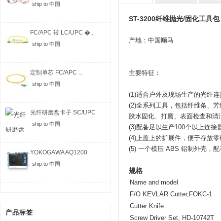
ship to 中国
ST-3200纤维抛光/固化工具包
FC/APC 转 LC/UPC �...
产地：中国顺马
ship to 中国
定制单芯 FC/APC ...
主要特征：
ship to 中国
(1)适合户外及现场生产的光纤
(2)全系列工具，包括纤维条、
光纤研磨盘卡子 SC/UPC
胶水固化、打磨、表面检查和清
ship to 中国
(3)配备足以生产100个以上连
(4)上盖上的扩展件，便于存放
(5) 一个模压 ABS 铝制外壳，
YOKOGAWA AQ1200
MFT-...
ship to 中国
规格
Name and model
F/O KEVLAR Cutter,FOKC-1
Cutter Knife
产品标签
Screw Driver Set, HD-10742T