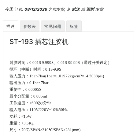
今天
订购,
08/12/2026
之前发货, 从
武汉
或
深圳
发货
描述
参数表
常见问题
标签
ST-193 插芯注胶机
射胶时间：0.001S 9.999S、0.01S-99.99S（通过开关设定）
循环（中断）时间：0.1S-9.9S
输入压力：1bar-7bar(1bar=1.01972kg/cm?=14.5038psi)
输出压力：0.1bar-7bar
重复性：0.00005S
最小分配量：0.005ml
工作速度：>600次/分钟
输入电压：110V/220V±10%50Hz
功耗：<15W
重量：<3.5Kg
尺寸：70℃/SPAN>210℃/SPAN>281(mm)