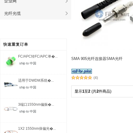
企业网
光纤光缆
快速重复订单
FC/APC转FC/APC单�...
SMA 905光纤连接器SMA光纤
ship to 中国
(4)
适用于DWDM系统�...
ship to 中国
显示
1
至
2
(共
2
件商品)
3端口1550nm偏振�...
ship to 中国
1X2 1550nm保偏光�...