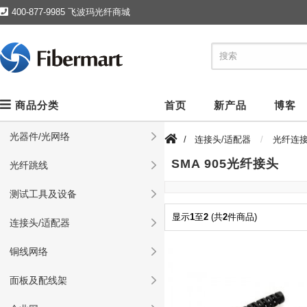
400-877-9985 飞波玛光纤商城
商品分类
首页
新产品
博客
光器件/光网络
/
连接头/适配器
光纤连
SMA 905光纤接头
光纤跳线
测试工具及设备
显示
1
至
2
(共
2
件商品)
连接头/适配器
铜线网络
面板及配线架