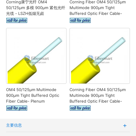
Corning康宁光纤 OM4
Corning Fiber OM4 50/125μm
50/125μm 多模 900μm 紧包光纤
Multimode 900μm Tight
光缆 - LSZH低烟无卤
Buffered Optic Fiber Cable-
Plenum
OM4 50/125μm Multimode
Corning Fiber OM4 50/125μm
900μm Tight Buffered Optic
Multimode 900μm Tight
Fiber Cable- Plenum
Buffered Optic Fiber Cable-
Riser
主要信息