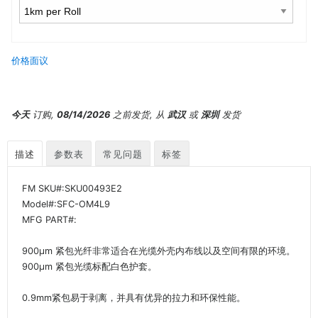
价格面议
今天
订购,
08/14/2026
之前发货, 从
武汉
或
深圳
发货
描述
参数表
常见问题
标签
FM SKU#:SKU00493E2
Model#:SFC-OM4L9
MFG PART#:
900μm 紧包光纤非常适合在光缆外壳内布线以及空间有限的环境。
900μm 紧包光缆标配白色护套。
0.9mm紧包易于剥离，并具有优异的拉力和环保性能。