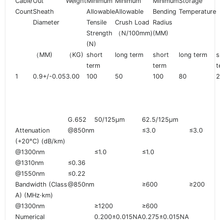
Cable
Out
Weight
Minimum
Minimum
Minimum
Storage
Count
Sheath
Allowable
Allowable
Bending
Temperature
Diameter
Tensile
Crush Load
Radius
Strength
（N/100mm)
(MM)
(N)
（MM)
（KG)
short
long term
short
long term
s
term
term
t
1
0.9+/-0.05
3.00
100
50
100
80
G.652
50/125µm
62.5/125µm
Attenuation
@850nm
≤3.0
≤3.0
(+20°C) (dB/km)
@1300nm
≤1.0
≤1.0
@1310nm
≤0.36
@1550nm
≤0.22
Bandwidth (Class
@850nm
≥600
≥200
A) (MHz·km)
@1300nm
≥1200
≥600
Numerical
0.200±0.015NA
0.275±0.015NA