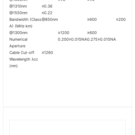
@1310nm
≤0.36
@1550nm
≤0.22
Bandwidth (Class
@850nm
≥600
≥200
A) (MHz·km)
@1300nm
≥1200
≥600
Numerical
0.200±0.015NA
0.275±0.015NA
Aperture
Cable Cut-off
≤1260
Wavelength λcc
(nm)