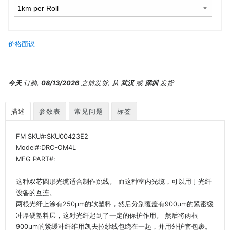
价格面议
今天
订购,
08/13/2026
之前发货, 从
武汉
或
深圳
发货
描述
参数表
常见问题
标签
FM SKU#:SKU00423E2
Model#:DRC-OM4L
MFG PART#:
这种双芯圆形光缆适合制作跳线。 而这种室内光缆，可以用于光纤
设备的互连。
两根光纤上涂有250μm的软塑料，然后分别覆盖有900μm的紧密缓
冲厚硬塑料层，这对光纤起到了一定的保护作用。 然后将两根
900μm的紧缓冲纤维用凯夫拉纱线包绕在一起，并用外护套包裹。