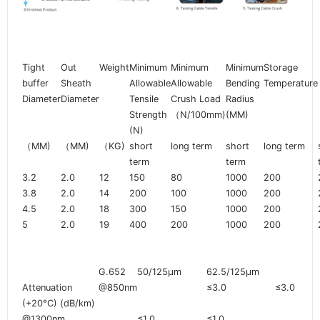
Tight
Out
Weight
Minimum
Minimum
Minimum
Storage
buffer
Sheath
Allowable
Allowable
Bending
Temperature
Diameter
Diameter
Tensile
Crush Load
Radius
Strength
（N/100mm)
(MM)
(N)
（MM)
（MM)
（KG)
short
long term
short
long term
term
term
3.2
2.0
12
150
80
1000
200
3.8
2.0
14
200
100
1000
200
4.5
2.0
18
300
150
1000
200
5
2.0
19
400
200
1000
200
G.652
50/125µm
62.5/125µm
Attenuation
@850nm
≤3.0
≤3.0
(+20°C) (dB/km)
@1300nm
≤1.0
≤1.0