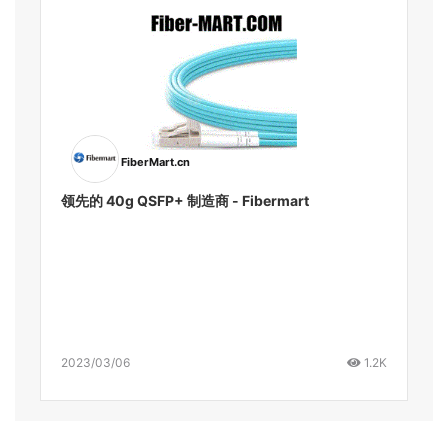
FiberMart.cn
领先的 40g QSFP+ 制造商 - Fibermart
2023/03/06
1.2K