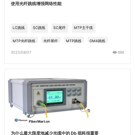
使用光纤跳线增强网络性能
LC跳线
SC跳线
SC尾纤
MTP主干缆
MTP光纤跳线
光纤尾纤
MTP跳线
OM4跳线
2023/08/07
886
MPO跳线
OM3跳线
跳线
FiberMart.cn
为什么最大限度地减少光缆中的 Db 损耗很重要