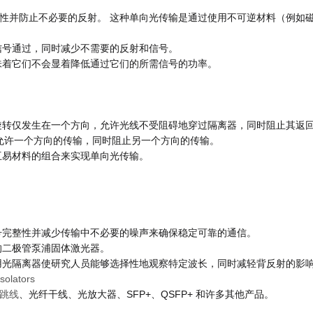
性并防止不必要的反射。 这种单向光传输是通过使用不可逆材料（例如
信号通过，同时减少不需要的反射和信号。
味着它们不会显着降低通过它们的所需信号的功率。
旋转仅发生在一个方向，允许光线不受阻碍地穿过隔离器，同时阻止其返
来允许一个方向的传输，同时阻止另一个方向的传输。
互易材料的组合来实现单向光传输。
号完整性并减少传输中不必要的噪声来确保稳定可靠的通信。
的二极管泵浦固体激光器。
用光隔离器使研究人员能够选择性地观察特定波长，同时减轻背反射的影
跳线
、光纤干线、光放大器、SFP+、QSFP+ 和许多其他产品。