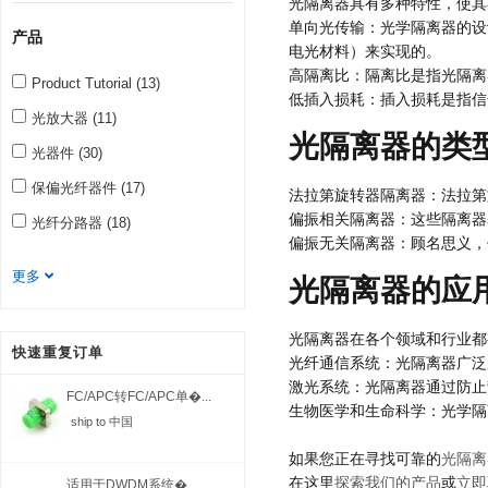
光隔离器具有多种特性，使其
单向光传输：光学隔离器的设
产品
电光材料）来实现的。
高隔离比：隔离比是指光隔离
Product Tutorial (13)
低插入损耗：插入损耗是指信
光放大器 (11)
光隔离器的类
光器件 (30)
保偏光纤器件 (17)
法拉第旋转器隔离器：法拉第
偏振相关隔离器：这些隔离器
光纤分路器 (18)
偏振无关隔离器：顾名思义，
更多
光隔离器的应
光隔离器在各个领域和行业都
快速重复订单
光纤通信系统：光隔离器广泛
激光系统：光隔离器通过防止
FC/APC转FC/APC单�...
生物医学和生命科学：光学隔
ship to 中国
如果您正在寻找可靠的
光隔离
在这里
探索我们的产品
或
立即
适用于DWDM系统�...