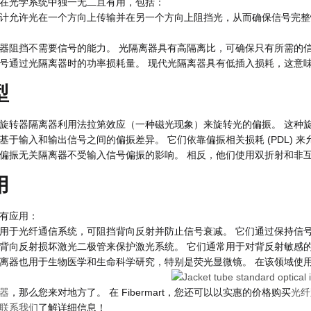
在光学系统中独一无二且有用，包括：
计允许光在一个方向上传输并在另一个方向上阻挡光，从而确保信号完整
器阻挡不需要信号的能力。 光隔离器具有高隔离比，可确保只有所需的
号通过光隔离器时的功率损耗量。 现代光隔离器具有低插入损耗，这意
型
旋转器隔离器利用法拉第效应（一种磁光现象）来旋转光的偏振。 这种
基于输入和输出信号之间的偏振差异。 它们依靠偏振相关损耗 (PDL) 
偏振无关隔离器不受输入信号偏振的影响。 相反，他们使用双折射和非
用
有应用：
用于光纤通信系统，可阻挡背向反射并防止信号衰减。 它们通过保持信
背向反射损坏激光二极管来保护激光系统。 它们通常用于对背反射敏感
离器也用于生物医学和生命科学研究，特别是荧光显微镜。 在该领域使
器
，那么您来对地方了。 在 Fibermart，您还可以以实惠的价格购买
光纤
联系我们
了解详细信息！