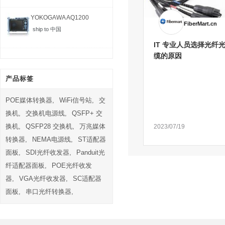
YOKOGAWA AQ1200
FiberMart.cn
MFT-...
ship to 中国
IT 专业人员选择光纤
缆的原因
产品标签
POE媒体转换器,
WiFi信号站,
交
换机,
交换机电源线,
QSFP+ 交
换机,
QSFP28 交换机,
万兆媒体
2023/07/19
转换器,
NEMA电源线,
ST适配器
面板,
SDI光纤收发器,
Panduit光
纤适配器面板,
POE光纤收发
器,
VGA光纤收发器,
SC适配器
面板,
串口光纤转换器,