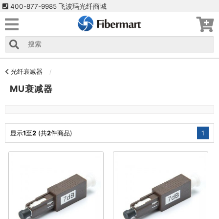
400-877-9985 飞波玛光纤商城
光纤衰减器
MU衰减器
显示
1
至
2
(共
2
件商品)
1