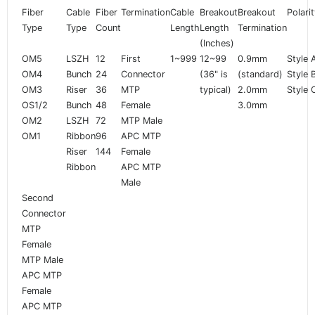
Fiber
Cable
Fiber
Termination
Cable
Breakout
Breakout
Polari
Type
Type
Count
Length
Length
Termination
(Inches)
OM5
LSZH
12
First
1~999
12~99
0.9mm
Style 
OM4
Bunch
24
Connector
(36" is
(standard)
Style 
OM3
Riser
36
MTP
typical)
2.0mm
Style 
OS1/2
Bunch
48
Female
3.0mm
OM2
LSZH
72
MTP Male
OM1
Ribbon
96
APC MTP
Riser
144
Female
Ribbon
APC MTP
Male
Second
Connector
MTP
Female
MTP Male
APC MTP
Female
APC MTP