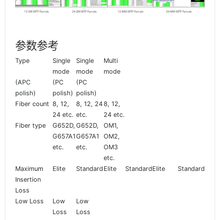
参数参考
Type
Single
Single
Multi
mode
mode
mode
(APC
(PC
(PC
polish)
polish)
polish)
Fiber count
8, 12,
8, 12, 24
8, 12,
24 etc.
etc.
24 etc.
Fiber type
G652D,
G652D,
OM1,
G657A1
G657A1
OM2,
etc.
etc.
OM3
etc.
Maximum
Elite
Standard
Elite
Standard
Elite
Standard
Insertion
Loss
Low Loss
Low
Low
Loss
Loss