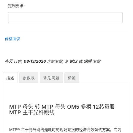
定制要求 :
价格面议
今天
订购,
08/13/2026
之前发货, 从
武汉
或
深圳
发货
描述
参数表
常见问题
标签
MTP 母头 转 MTP 母头 OM5 多模 12芯每股
MTP 主干光纤跳线
MTP® 主干光纤跳线是耗时的现场端接的经济高效替代方案，专为