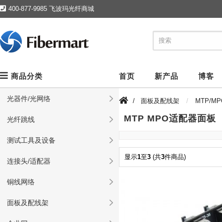
400-877-9985 飞波玛光纤商城
商品分类
首页
新产品
博客
光器件/光网络
/
面板及配线架
MTP/M
MTP MPO适配器面板
光纤跳线
测试工具及设备
显示
1
至
3
(共
3
件商品)
连接头/适配器
铜线网络
面板及配线架