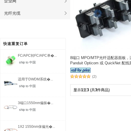
企业网
光纤光缆
快速重复订单
FC/APC转FC/APC单�...
8端口 MPO/MTP光纤适配器面板
ship to 中国
Panduit Opticom 或 QuickNet
壳
(2)
适用于DWDM系统�...
ship to 中国
显示
1
至
3
(共
3
件商品)
3端口1550nm偏振�...
ship to 中国
1X2 1550nm保偏光�...