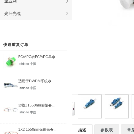
企业网
光纤光缆
快速重复订单
FC/APC转FC/APC单�...
ship to 中国
适用于DWDM系统�...
ship to 中国
3端口1550nm偏振�...
ship to 中国
1X2 1550nm保偏光�...
描述
参数表
常