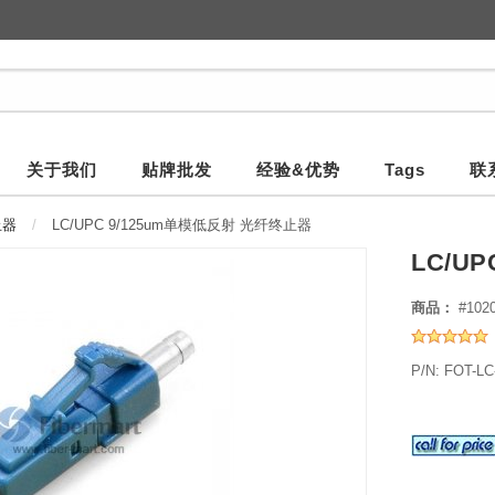
关于我们
贴牌批发
经验&优势
Tags
联
止器
LC/UPC 9/125um单模低反射 光纤终止器
LC/U
商品：
#102
P/N: FOT-L