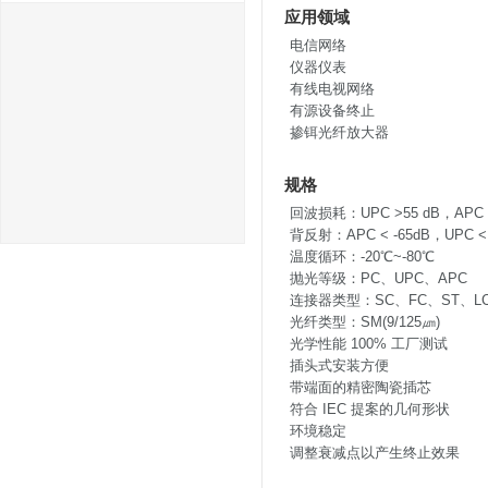
应用领域
电信网络
仪器仪表
有线电视网络
有源设备终止
掺铒光纤放大器
规格
回波损耗：UPC >55 dB，APC >
背反射：APC < -65dB，UPC < 
温度循环：-20℃~-80℃
抛光等级：PC、UPC、APC
连接器类型：SC、FC、ST、L
光纤类型：SM(9/125㎛)
光学性能 100% 工厂测试
插头式安装方便
带端面的精密陶瓷插芯
符合 IEC 提案的几何形状
环境稳定
调整衰减点以产生终止效果