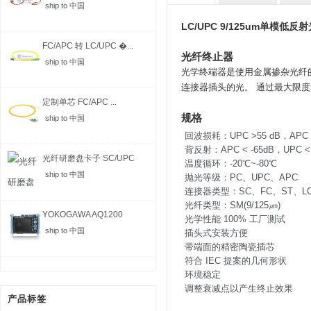
ship to 中国
LC/UPC 9/125um单模低
FC/APC 转 LC/UPC �...
光纤终止器
ship to 中国
光学终端器是使用金属掺杂光纤
连接器插头的光。 通过最大限
定制单芯 FC/APC ...
规格
ship to 中国
回波损耗：UPC >55 dB，APC >
背反射：APC < -65dB，UPC < 
光纤研磨盘卡子 SC/UPC
温度循环：-20℃~-80℃
ship to 中国
抛光等级：PC、UPC、APC
连接器类型：SC、FC、ST、L
光纤类型：SM(9/125㎛)
YOKOGAWA AQ1200
光学性能 100% 工厂测试
MFT-...
ship to 中国
插头式安装方便
带端面的精密陶瓷插芯
符合 IEC 提案的几何形状
环境稳定
调整衰减点以产生终止效果
产品标签