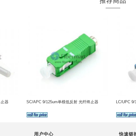
推荐商品
终止器
SC/APC 9/125um单模低反射 光纤终止器
LC/UPC 
用户中心
快速链