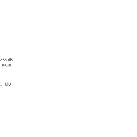
65 dB
-55dB
C、MU