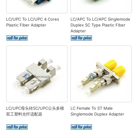
LC/UPC To LC/UPC 4 Cores
LC/APC To LC/APC Singlemode
Plastic Fiber Adapter
Duplex SC Type Plastic Fiber
Adapter
LC/UPC母头转SC/UPC公头多模
LC Female To ST Male
双工塑料光纤适配器
Singlemode Duplex Adapter