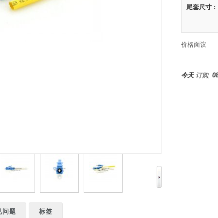
尾套尺寸 :
价格面议
今天
订购,
0
见问题
标签