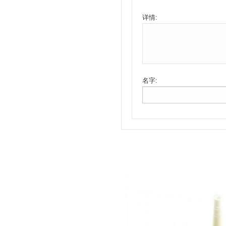
详情:
名字: