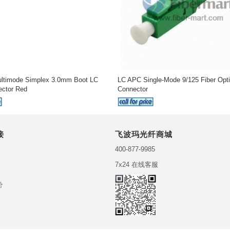
ltimode Simplex 3.0mm Boot LC
LC APC Single-Mode 9/125 Fiber Opt
ector Red
Connector
接
飞波玛光纤商城
400-877-9985
7x24 在线客服
势