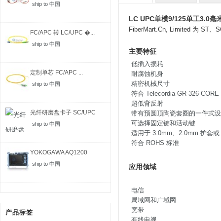
ship to 中国
LC UPC单模9/125单工3.
FiberMart.Cn, Limi
FC/APC 转 LC/UPC �...
ship to 中国
主要特征
低插入损耗
定制单芯 FC/APC ...
耐腐蚀机身
精密机械尺寸
ship to 中国
符合 Telecordia-GR-326-COR
超低背反射
光纤研磨盘卡子 SC/UPC
带有预圆顶陶瓷套圈的一件式设
可选择固定键和活动键
ship to 中国
适用于 3.0mm、2.0mm 护套或
符合 ROHS 标准
YOKOGAWA AQ1200
MFT-...
ship to 中国
应用领域
电信
局域网和广域网
宽带
产品标签
有线电视