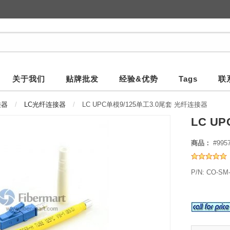
关于我们
贴牌批发
经验&优势
Tags
联
接器
LC光纤连接器
LC UPC单模9/125单工3.0尾套 光纤连接器
LC U
商品：
#995
P/N: CO-SM