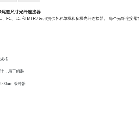
0毫米尾套尺寸光纤连接器
ted 为 ST、SC、FC、LC 和 MTRJ 应用提供各种单模和多模光纤连接器。 每
E 规格
计，易于组装
 900um 缓冲器