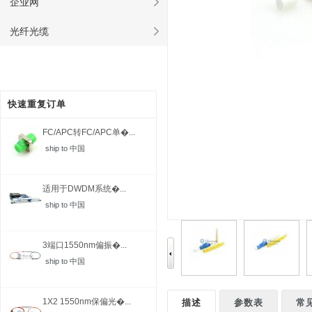
企业网
光纤光缆
快速重复订单
FC/APC转FC/APC单�...
ship to 中国
适用于DWDM系统�...
ship to 中国
3端口1550nm偏振�...
ship to 中国
1X2 1550nm保偏光�...
描述
参数表
常