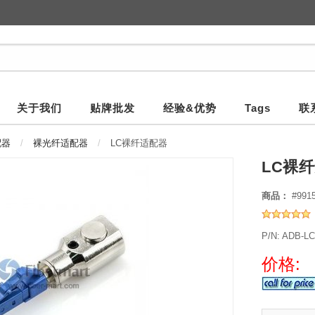
关于我们
贴牌批发
经验&优势
Tags
联
配器
裸光纤适配器
LC裸纤适配器
LC裸
商品：
#991
P/N: ADB-L
价格: