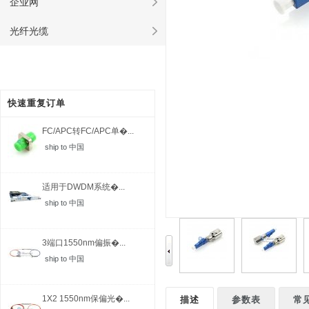
企业网
光纤光缆
快速重复订单
FC/APC转FC/APC单�...
ship to 中国
适用于DWDM系统�...
ship to 中国
3端口1550nm偏振�...
ship to 中国
1X2 1550nm保偏光�...
描述
参数表
常