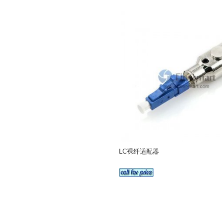
LC裸纤适配器