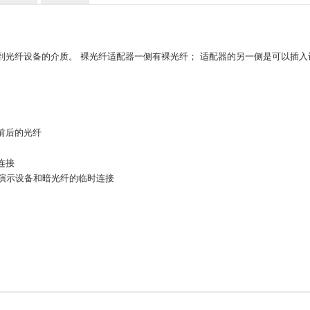
光纤设备的介质。 裸光纤适配器一侧有裸光纤； 适配器的另一侧是可以插入设备
前后的光纤
连接
、演示设备和暗光纤的临时连接