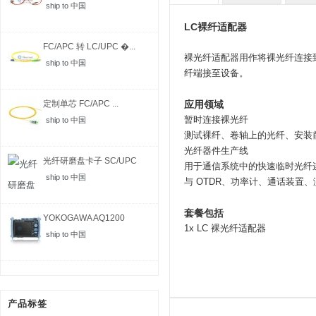
ship to 中国
LC裸纤适配器
FC/APC 转 LC/UPC �...
裸光纤适配器用作将裸光纤连接到
ship to 中国
纤端接至设备。
定制单芯 FC/APC ...
应用领域
暂时连接裸光纤
ship to 中国
测试裸纤、卷轴上的光纤、安装
光纤器件生产线
光纤研磨盘卡子 SC/UPC
用于通信系统中的快速临时光纤
ship to 中国
与 OTDR、功率计、通话装置
套餐包括
YOKOGAWA AQ1200
1x LC 裸光纤适配器
MFT-...
ship to 中国
产品标签