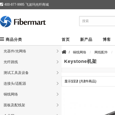
400-877-9985 飞波玛光纤商城
商品分类
首页
新产品
博客
光器件/光网络
/
铜线网络
网线配件
Keystone机架
光纤跳线
测试工具及设备
显示
1
至
2
(共
2
件商品)
连接头/适配器
铜线网络
面板及配线架