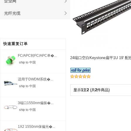
企业网
光纤光缆
快速重复订单
FC/APC转FC/APC单�...
24端口空白Keystone扁平1U 19' 
ship to 中国
适用于DWDM系统�...
ship to 中国
显示
1
至
2
(共
2
件商品)
3端口1550nm偏振�...
ship to 中国
1X2 1550nm保偏光�...