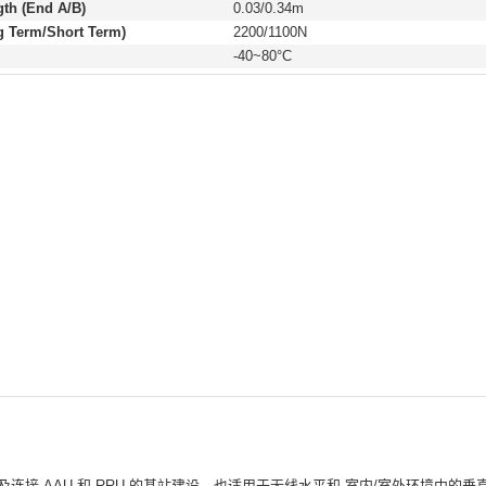
th (End A/B)
0.03/0.34m
g Term/Short Term)
2200/1100N
-40~80°C
以及连接 AAU 和 RRU 的基站建设，也适用于无线水平和
室内/室外环境中的垂