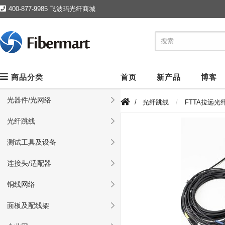
400-877-9985 飞波玛光纤商城
商品分类
首页
新产品
博客
光器件/光网络
/
光纤跳线
FTTA拉远光
光纤跳线
测试工具及设备
连接头/适配器
铜线网络
面板及配线架