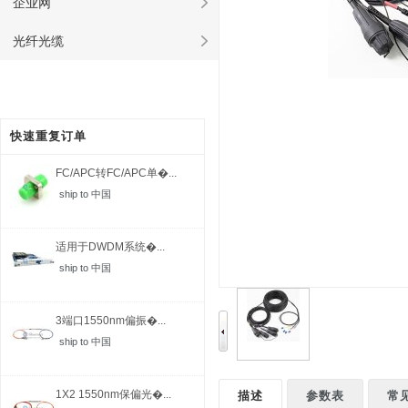
企业网
光纤光缆
快速重复订单
FC/APC转FC/APC单�...
ship to 中国
适用于DWDM系统�...
ship to 中国
3端口1550nm偏振�...
ship to 中国
1X2 1550nm保偏光�...
描述
参数表
常