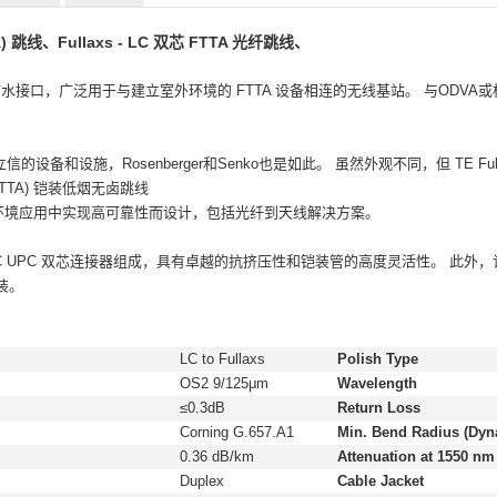
 跳线、Fullaxs - LC 双芯 FTTA 光纤跳线、
的标准防水接口，广泛用于与建立室外环境的 FTTA 设备相连的无线基站。
与ODVA或
立信的设备和设施，Rosenberger和Senko也是如此。
虽然外观不同，但 TE Fulla
TTA) 铠装低烟无卤跳线
劣环境应用中实现高可靠性而设计，包括光纤到天线解决方案。
C UPC 双芯连接器组成，具有卓越的抗挤压性和铠装管的高度灵活性。
此外，
装。
LC to Fullaxs
Polish Type
OS2 9/125μm
Wavelength
≤0.3dB
Return Loss
Corning G.657.A1
Min. Bend Radius (Dyna
0.36 dB/km
Attenuation at 1550 nm
Duplex
Cable Jacket