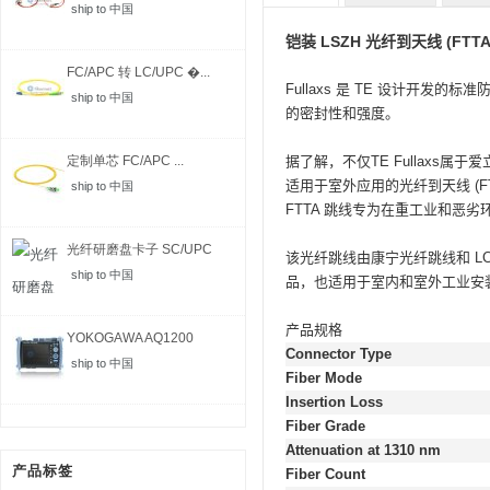
ship to 中国
铠装 LSZH 光纤到天线 (FTTA)
FC/APC 转 LC/UPC �...
Fullaxs 是 TE 设计开发
ship to 中国
的密封性和强度。
定制单芯 FC/APC ...
据了解，不仅TE Fullaxs属于爱
适用于室外应用的光纤到天线 (F
ship to 中国
FTTA 跳线专为在重工业和恶
光纤研磨盘卡子 SC/UPC
该光纤跳线由康宁光纤跳线和 L
ship to 中国
品，也适用于室内和室外工业安
产品规格
YOKOGAWA AQ1200
Connector Type
MFT-...
ship to 中国
Fiber Mode
Insertion Loss
Fiber Grade
Attenuation at 1310 nm
产品标签
Fiber Count