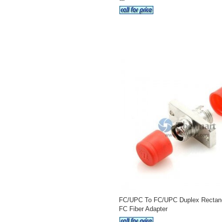
FC/UPC To FC/UPC Duplex Rectang
FC Fiber Adapter