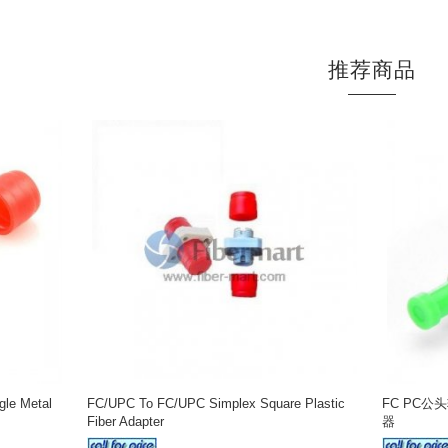
推荐商品
le Metal
FC/UPC To FC/UPC Simplex Square Plastic
FC PC公
Fiber Adapter
器