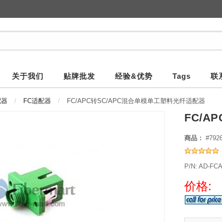
关于我们
贴牌批发
经验&优势
Tags
联
配器
FC适配器
FC/APC转SC/APC混合单模单工塑料光纤适配器
FC/A
商品：
#792
P/N: AD-FC
价格: