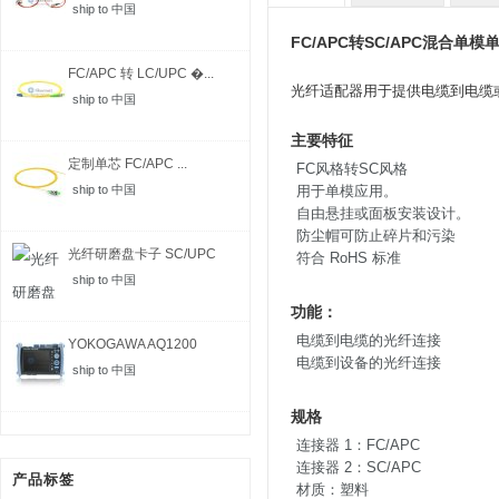
ship to 中国
FC/APC转SC/APC混合单
FC/APC 转 LC/UPC �...
光纤适配器用于提供电缆到电缆
ship to 中国
主要特征
定制单芯 FC/APC ...
FC风格转SC风格
ship to 中国
用于单模应用。
自由悬挂或面板安装设计。
防尘帽可防止碎片和污染
光纤研磨盘卡子 SC/UPC
符合 RoHS 标准
ship to 中国
功能：
电缆到电缆的光纤连接
YOKOGAWA AQ1200
电缆到设备的光纤连接
MFT-...
ship to 中国
规格
连接器 1：FC/APC
连接器 2：SC/APC
产品标签
材质：塑料