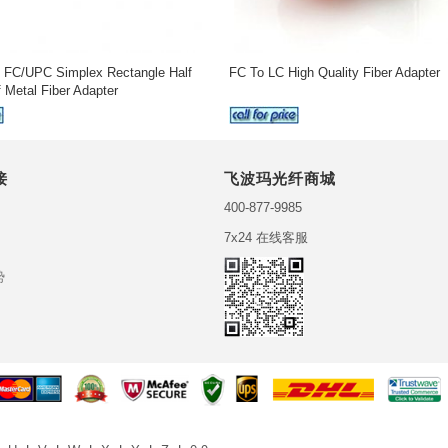
 FC/UPC Simplex Rectangle Half
FC To LC High Quality Fiber Adapter
f Metal Fiber Adapter
接
飞波玛光纤商城
400-877-9985
7x24 在线客服
势