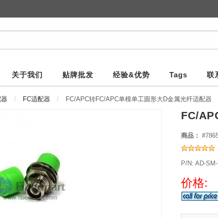
关于我们
贴牌批发
经验&优势
Tags
联
配器
FC适配器
FC/APC转FC/APC单模单工圆形大D金属光纤适配器
FC/A
商品：
#786
P/N: AD-SM
价格: