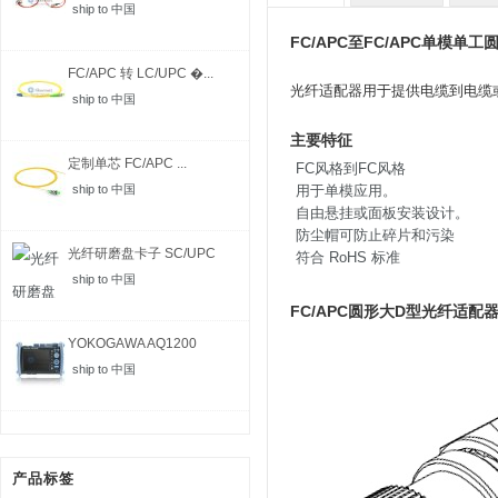
ship to 中国
FC/APC至FC/APC单模单
FC/APC 转 LC/UPC �...
光纤适配器用于提供电缆到电缆
ship to 中国
主要特征
定制单芯 FC/APC ...
FC风格到FC风格
ship to 中国
用于单模应用。
自由悬挂或面板安装设计。
防尘帽可防止碎片和污染
光纤研磨盘卡子 SC/UPC
符合 RoHS 标准
ship to 中国
FC/APC圆形大D型光纤适配器(
YOKOGAWA AQ1200
MFT-...
ship to 中国
产品标签