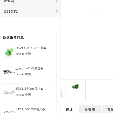
企业网
光纤光缆
快速重复订单
FC/APC转FC/APC单�...
ship to 中国
适用于DWDM系统�...
ship to 中国
3端口1550nm偏振�...
ship to 中国
1X2 1550nm保偏光�...
描述
参数表
常