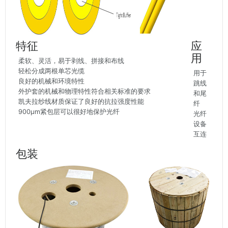
特征
应
用
柔软、灵活，易于剥线、拼接和布线
轻松分成两根单芯光缆
用于
良好的机械和环境特性
跳线
外护套的机械和物理特性符合相关标准的要求
和尾
凯夫拉纱线材质保证了良好的抗拉强度性能
纤
900μm紧包层可以很好地保护光纤
光纤
设备
互连
包装