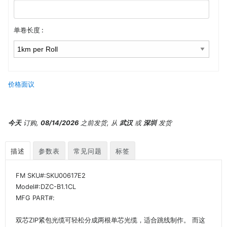
单卷长度 :
价格面议
今天
订购,
08/14/2026
之前发货, 从
武汉
或
深圳
发货
描述
参数表
常见问题
标签
FM SKU#:SKU00617E2
Model#:DZC-B1.1CL
MFG PART#:
双芯ZIP紧包光缆可轻松分成两根单芯光缆，适合跳线制作。 而这