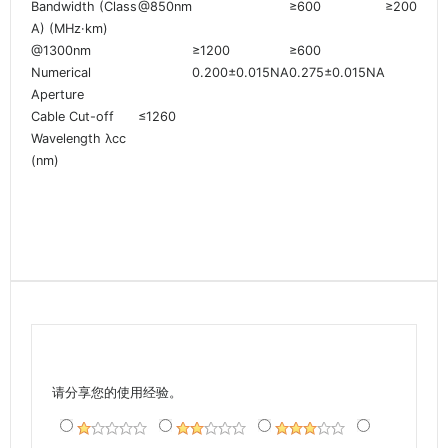
Bandwidth (Class
@850nm
≥600
≥200
A) (MHz·km)
@1300nm
≥1200
≥600
Numerical
0.200±0.015NA
0.275±0.015NA
Aperture
Cable Cut-off
≤1260
Wavelength λcc
(nm)
请分享您的使用经验。