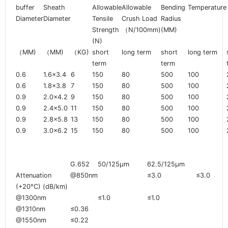
buffer
Sheath
Allowable
Allowable
Bending
Temperature
Diameter
Diameter
Tensile
Crush Load
Radius
Strength
（N/100mm)
(MM)
(N)
（MM)
（MM)
（KG)
short
long term
short
long term
term
term
0.6
1.6x3.4
6
150
80
500
100
0.6
1.8x3.8
7
150
80
500
100
0.9
2.0x4.2
9
150
80
500
100
0.9
2.4x5.0
11
150
80
500
100
0.9
2.8x5.8
13
150
80
500
100
0.9
3.0x6.2
15
150
80
500
100
G.652
50/125µm
62.5/125µm
Attenuation
@850nm
≤3.0
≤3.0
(+20°C) (dB/km)
@1300nm
≤1.0
≤1.0
@1310nm
≤0.36
@1550nm
≤0.22