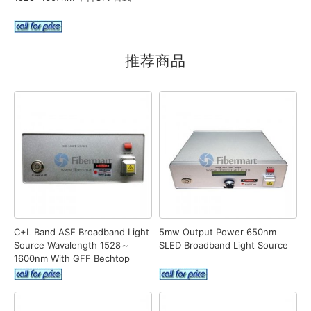
推荐商品
C+L Band ASE Broadband Light
5mw Output Power 650nm
Source Wavalength 1528～
SLED Broadband Light Source
1600nm With GFF Bechtop