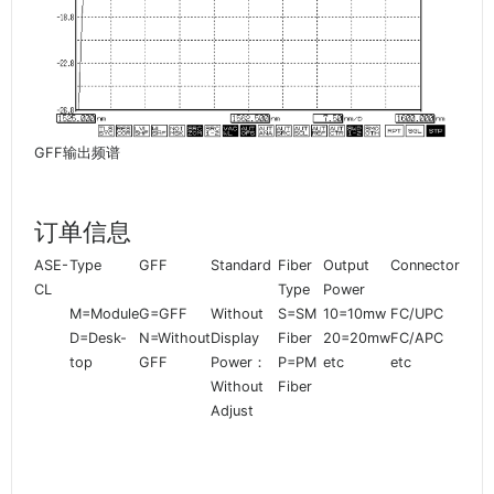
GFF输出频谱
订单信息
ASE-
Type
GFF
Standard
Fiber
Output
Connector
CL
Type
Power
M=Module
G=GFF
Without
S=SM
10=10mw
FC/UPC
D=Desk-
N=Without
Display
Fiber
20=20mw
FC/APC
top
GFF
Power：
P=PM
etc
etc
Without
Fiber
Adjust