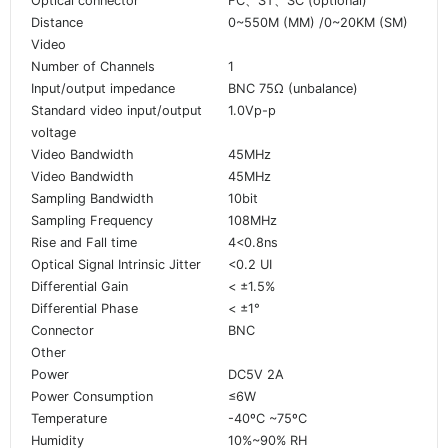
Optical connector
FC、ST、SC (optional)
Distance
0~550M (MM) /0~20KM (SM)
Video
Number of Channels
1
Input/output impedance
BNC 75Ω (unbalance)
Standard video input/output
1.0Vp-p
voltage
Video Bandwidth
45MHz
Video Bandwidth
45MHz
Sampling Bandwidth
10bit
Sampling Frequency
108MHz
Rise and Fall time
4<0.8ns
Optical Signal Intrinsic Jitter
<0.2 UI
Differential Gain
< ±1.5%
Differential Phase
< ±1°
Connector
BNC
Other
Power
DC5V 2A
Power Consumption
≤6W
Temperature
-40ºC ~75ºC
Humidity
10%~90% RH