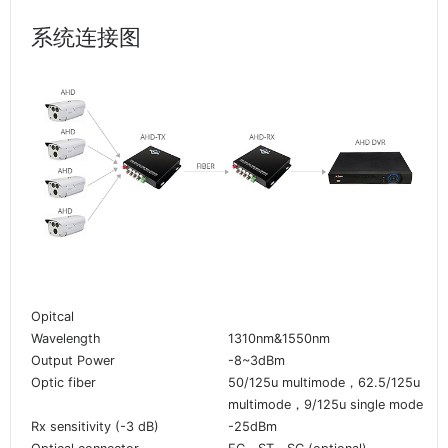
系统连接图
Opitcal
Wavelength
1310nm&1550nm
Output Power
-8~3dBm
Optic fiber
50/125u multimode，62.5/125u
multimode，9/125u single mode
Rx sensitivity (-3 dB)
-25dBm