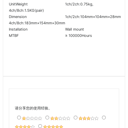
UnitWeight
1ch/2ch:0.75kg,
4ch/8ch:1.5KG(pair)
Dimension
1ch/2ch:104mm×104mm×28mm
4ch/8ch:183mm×154mm×30mm
Installation
Wall mount
MTBF
≥ 100000Hours
请分享您的使用经验。