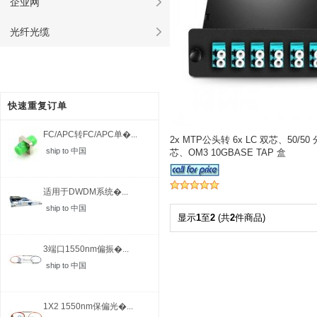
企业网
光纤光缆
快速重复订单
FC/APC转FC/APC单�...
2x MTP公头转 6x LC 双芯、50/50
ship to 中国
芯、OM3 10GBASE TAP 盒
适用于DWDM系统�...
ship to 中国
显示
1
至
2
(共
2
件商品)
3端口1550nm偏振�...
ship to 中国
1X2 1550nm保偏光�...