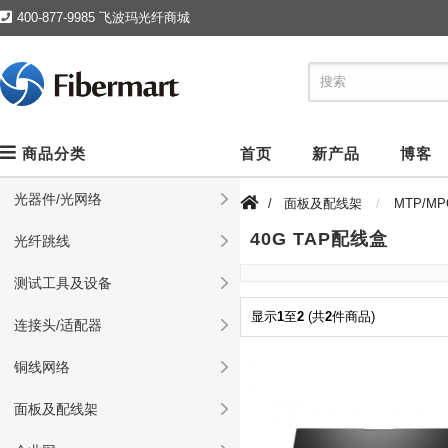
400-877-9985 飞波玛光纤商城
商品分类
首页
新产品
博客
光器件/光网络
/
面板及配线架
MTP/M
40G TAP配线盒
光纤跳线
测试工具及设备
显示
1
至
2
(共
2
件商品)
连接头/适配器
铜线网络
面板及配线架