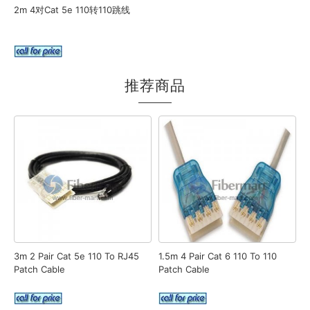
2m 4对Cat 5e 110转110跳线
推荐商品
3m 2 Pair Cat 5e 110 To RJ45
1.5m 4 Pair Cat 6 110 To 110
Patch Cable
Patch Cable