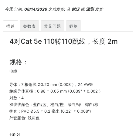
今天
订购,
08/14/2026
之前发货, 从
武汉
或
深圳
发货
描述
参数表
常见问题
标签
4对Cat 5e 110转110跳线，长度 2m
规格：
电缆
导体：7 根铜线 Ø0.20 mm (0.008")，24 AWG
绝缘导体直径：0.98 ± 0.05 mm (0.039" ± 0.002")
对数：4
双绞线颜色：蓝白/蓝、橙白/橙、绿白/绿、棕白/棕
护套：PVC Ø5.5 ± 0.2 毫米 (0.22" ± 0.008")
外套颜色: 浅灰色