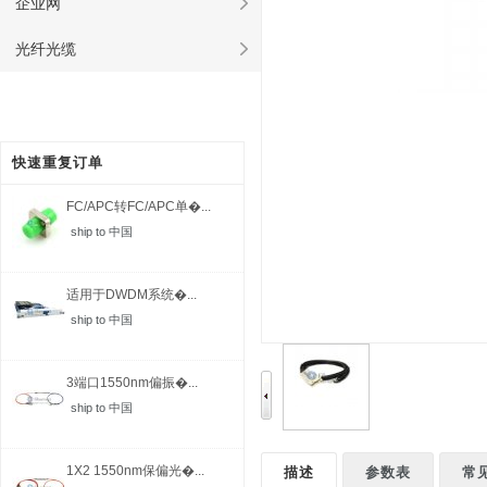
企业网
光纤光缆
快速重复订单
FC/APC转FC/APC单�...
ship to 中国
适用于DWDM系统�...
ship to 中国
3端口1550nm偏振�...
ship to 中国
1X2 1550nm保偏光�...
描述
参数表
常