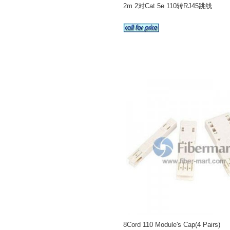
2m 2对Cat 5e 110转RJ45跳线
8Cord 110 Module's Cap(4 Pairs)