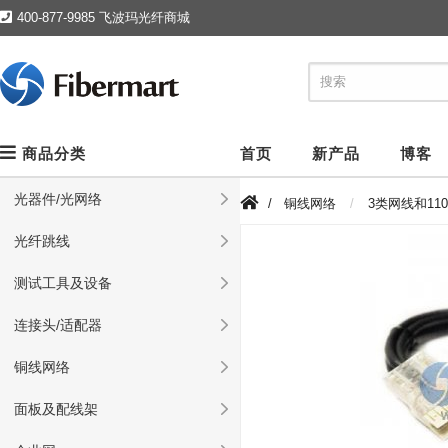
400-877-9985 飞波玛光纤商城
商品分类
首页
新产品
博客
光器件/光网络
/
铜线网络
3类网线和11
光纤跳线
测试工具及设备
连接头/适配器
铜线网络
面板及配线架