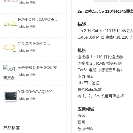
ship to 中国
2m 2对Cat 5e 110转RJ45跳
FC/APC 转 LC/UPC �...
描述
ship to 中国
2m 2 对 Cat 5e 110 转 RJ45 跳
Cat5e 350 MHz 跳线电缆 
定制单芯 FC/APC ...
规格
ship to 中国
连接器 1：110 打孔连接器
连接器 2：RJ45 插头模制
光纤研磨盘卡子 SC/UPC
Cat5e 电缆（增强型 5 类）
ship to 中国
应力消除
UL/ETL 验证
符合Rohs标准
YOKOGAWA AQ1200
有 1、2、3m 长度可供选择
MFT-...
ship to 中国
应用领域
通讯
联网
产品标签
数据传输