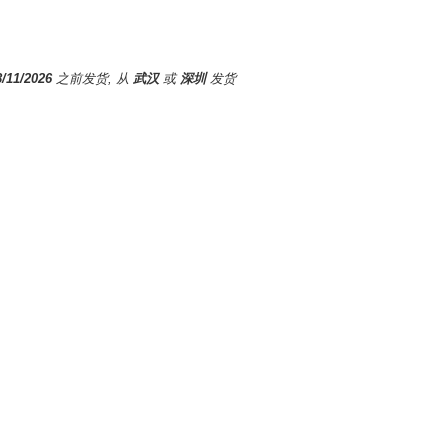
8/11/2026
之前发货, 从
武汉
或
深圳
发货