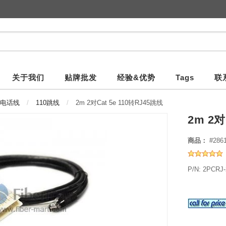
关于我们
贴牌批发
经验&优势
Tags
联
0电话线
110跳线
2m 2对Cat 5e 110转RJ45跳线
2m 2对
商品：
#286
P/N: 2PCRJ