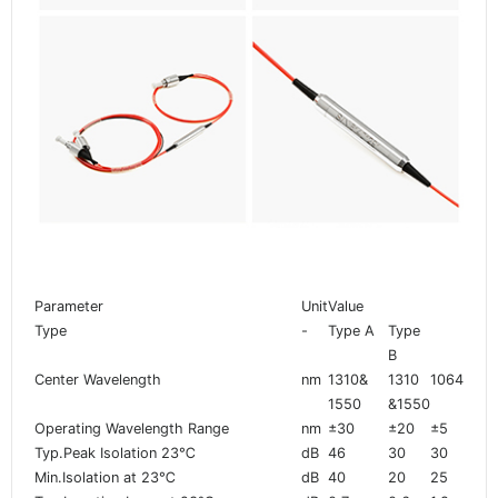
Parameter
Unit
Value
Type
-
Type A
Type
B
Center Wavelength
nm
1310&
1310
1064
1550
&1550
Operating Wavelength Range
nm
±30
±20
±5
Typ.Peak Isolation 23℃
dB
46
30
30
Min.Isolation at 23℃
dB
40
20
25