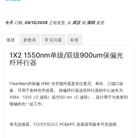
今天
订购,
08/15/2026
之前发货, 从
武汉
或
深圳
发货
描述
参数表
常见问题
标签
1X2 1550nm单级/双级900um保偏光
纤环行器
FiberMart的保偏 (PM) 光学循环器是非往复式、单向、三端口设
备，可用于各种光学设置。 保偏环行器这些环行器的中心波长为
1064、1310（O 波段）或1550 nm（C 波段），设计用于与发射到
慢轴的光一起工作。
有无连接器、FC/ST/SC/LC PC&APC 连接器等版本可供选择。