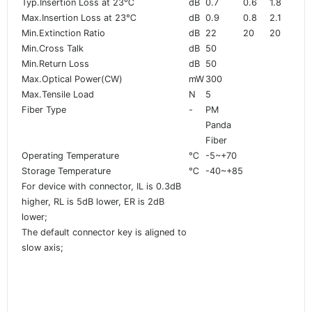
Typ.Insertion Loss at 23℃
dB
0.7
0.6
1.8
Max.Insertion Loss at 23℃
dB
0.9
0.8
2.1
Min.Extinction Ratio
dB
22
20
20
Min.Cross Talk
dB
50
Min.Return Loss
dB
50
Max.Optical Power(CW)
mW
300
Max.Tensile Load
N
5
Fiber Type
-
PM
Panda
Fiber
Operating Temperature
℃
-5~+70
Storage Temperature
℃
-40~+85
For device with connector, IL is 0.3dB
higher, RL is 5dB lower, ER is 2dB
lower;
The default connector key is aligned to
slow axis;