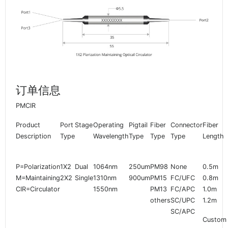
订单信息
PMCIR
Product
Port
Stage
Operating
Pigtail
Fiber
Connector
Fiber
Description
Type
Wavelength
Type
Type
Type
Length
P=Polarization
1X2
Dual
1064nm
250um
PM98
None
0.5m
M=Maintaining
2X2
Single
1310nm
900um
PM15
FC/UFC
0.8m
CIR=Circulator
1550nm
PM13
FC/APC
1.0m
others
SC/UPC
1.2m
SC/APC
Custom