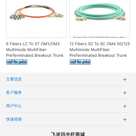
6 Fibers LC To ST OM1/OM2
12 Fibers SC To SC OM4 50/125
Multimode MultiFiber
Multimode MultiFiber
PreTerminated Breakout Trunk
PreTerminated Breakout Trunk
Cable
Cable
主要信息
客户服务
用户中心
快速链接
飞波玛光纤商城