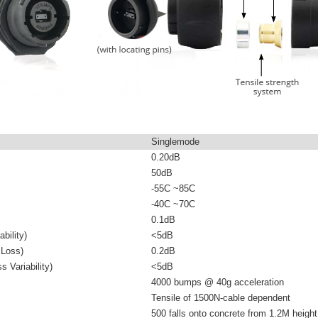
Singlemode
0.20dB
50dB
-55C ~85C
-40C ~70C
0.1dB
bility)
<5dB
 Loss)
0.2dB
s Variability)
<5dB
4000 bumps @ 40g acceleration
Tensile of 1500N-cable dependent
500 falls onto concrete from 1.2M height