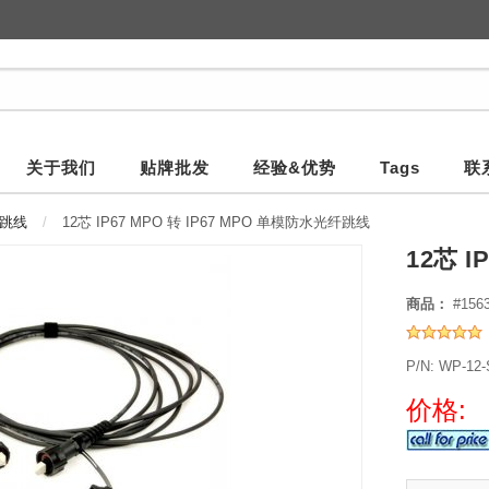
关于我们
贴牌批发
经验&优势
Tags
联
纤跳线
12芯 IP67 MPO 转 IP67 MPO 单模防水光纤跳线
12芯 I
商品：
#156
P/N: WP-12
价格: