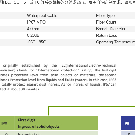
 LC、SC、ST 或 FC 连接器端接的分线或扇出。
如有任何定制要求，请随
Waterproof Cable
Fiber Type
IP67 MPO
Fiber Count
4.0mm
Branch Diameter
0.20dB
Return Loss
-55C ~85C
Operating Temperatur