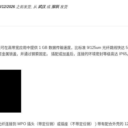
8/12/2026
之前发货, 从
武汉
或
深圳
发货
可在高带宽应用中提供 1 GB 数据传输速度，比标准 9/125um 光纤跳线快达 5
涂层金属锁盖，并通过钢索固定。
插配或加盖后，连接的环境密封等级高达 IP65
 芯光纤连接到 MPO 插头（带定位销）或插座（不带定位销）
) 带有配合外壳的 1