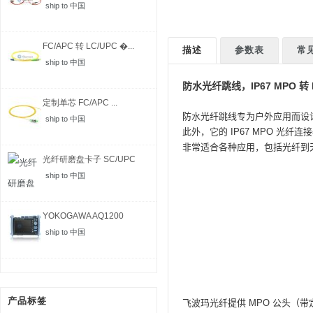
ship to 中国
FC/APC 转 LC/UPC �...
描述
参数表
常
ship to 中国
防水光纤跳线，IP67 MPO 转 
定制单芯 FC/APC ...
防水光纤跳线专为户外应用而设
ship to 中国
此外，它的 IP67 MPO 
非常适合各种应用，包括光纤到天线 (
光纤研磨盘卡子 SC/UPC
ship to 中国
YOKOGAWA AQ1200
MFT-...
ship to 中国
产品标签
飞波玛光纤提供 MPO 公头（带