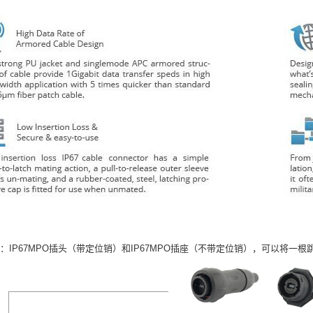
类型：IP67MPO插头（带定位销）和IP67MPO插座（不带定位销），可以将