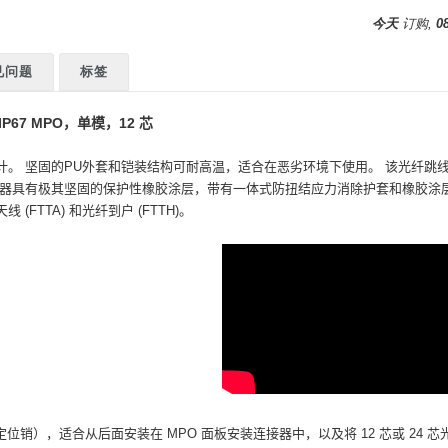
今天
订购,
0
见问题
标签
IP67 MPO，单模，12 芯
计。
坚固的PU外套和铠装结构可耐高温，适合在恶劣环境下使用。
该光纤跳线
光纤连接器具有极其坚固的保护性橡胶涂层，带有一体式防扭结应力消除护套和橡胶
FTTA) 和光纤到户 (FTTH)。
定位销），适合从后面安装在 MPO 面板安装连接器中，以及将 12 芯或 24