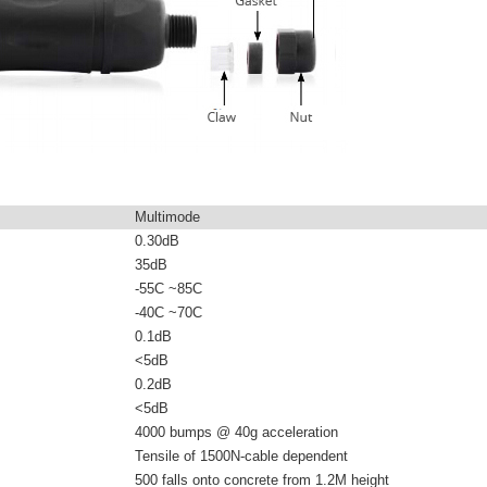
Multimode
0.30dB
35dB
-55C ~85C
-40C ~70C
0.1dB
<5dB
0.2dB
<5dB
4000 bumps @ 40g acceleration
Tensile of 1500N-cable dependent
500 falls onto concrete from 1.2M height