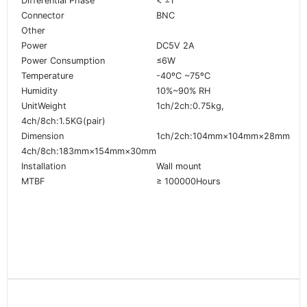
Differential Phase
< ±1°
Connector
BNC
Other
Power
DC5V 2A
Power Consumption
≤6W
Temperature
-40ºC ~75ºC
Humidity
10%~90% RH
UnitWeight
1ch/2ch:0.75kg,
4ch/8ch:1.5KG(pair)
Dimension
1ch/2ch:104mm×104mm×28mm
4ch/8ch:183mm×154mm×30mm
Installation
Wall mount
MTBF
≥ 100000Hours