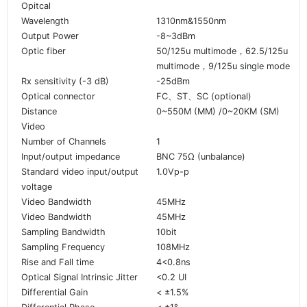
Opitcal
Wavelength
1310nm&1550nm
Output Power
-8~3dBm
Optic fiber
50/125u multimode，62.5/125u
multimode，9/125u single mode
Rx sensitivity (-3 dB)
-25dBm
Optical connector
FC、ST、SC (optional)
Distance
0~550M (MM) /0~20KM (SM)
Video
Number of Channels
1
Input/output impedance
BNC 75Ω (unbalance)
Standard video input/output
1.0Vp-p
voltage
Video Bandwidth
45MHz
Video Bandwidth
45MHz
Sampling Bandwidth
10bit
Sampling Frequency
108MHz
Rise and Fall time
4<0.8ns
Optical Signal Intrinsic Jitter
<0.2 UI
Differential Gain
< ±1.5%