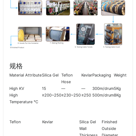
规格
Material Attribute
Silica Gel
Teflon
Kevlar
Packaging
Weight
Hose
High KV
15
—
—
300m/drum
5Kg
High
≥200~250
≥230~250
≥250
500m/drum
8Kg
Temperature ℃
Teflon
Kevlar
Silica Gel
Finished
Wall
Outside
Thickness
Diameter