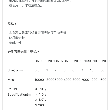
采用柔性基材，可实现精细的曲面抛光效果。
适合用干、水或油抛光。
规格：
具有高去除率和优异表面光洁度的抛光纸
使用寿命长
高耐用性
金刚石抛光膜主要规格
UND0.5
UND1
UND2
UND3
UND6
UND9
UND15
UND3
Size( μ m)
0.5
1
2
3
6
9
15
30
Mesh
10000
8000
6000
4000
3000
2000
1200
600
Round
Φ 70 /
Specification(mm)
Φ 110 /
Φ 127 /
Φ 203