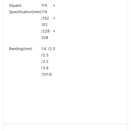
Square
114 ×
Specification(mm)
114
/152 ×
152
/228 ×
228
Banding(mm)
1.6 /2.0
/2.5
/3.2
/3.8
/101.6