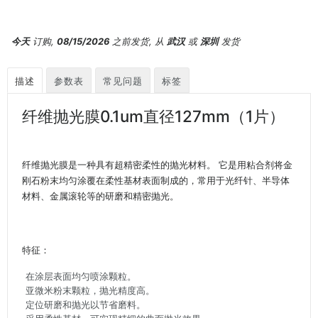
今天
订购,
08/15/2026
之前发货, 从
武汉
或
深圳
发货
描述
参数表
常见问题
标签
纤维抛光膜0.1um直径127mm（1片）
纤维抛光膜是一种具有超精密柔性的抛光材料。 它是用粘合剂将金
刚石粉末均匀涂覆在柔性基材表面制成的，常用于光纤针、半导体
材料、金属滚轮等的研磨和精密抛光。
特征：
在涂层表面均匀喷涂颗粒。
亚微米粉末颗粒，抛光精度高。
定位研磨和抛光以节省磨料。