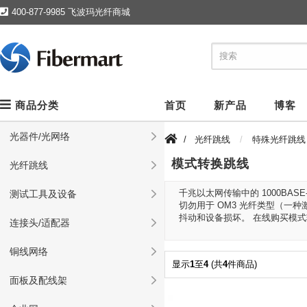
400-877-9985 飞波玛光纤商城
商品分类
首页
新产品
博客
光器件/光网络
/
光纤跳线
特殊光纤跳线
模式转换跳线
光纤跳线
千兆以太网传输中的 1000BASE-
测试工具及设备
切勿用于 OM3 光纤类型（一
抖动和设备损坏。 在线购买模
连接头/适配器
铜线网络
显示
1
至
4
(共
4
件商品)
面板及配线架