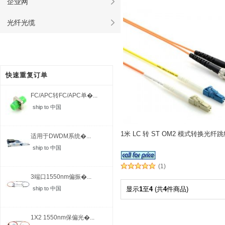
企业网
光纤光缆
快速重复订单
FC/APC转FC/APC单�...
ship to 中国
1米 LC 转 ST OM2 模式转换光纤
适用于DWDM系统�...
ship to 中国
(1)
3端口1550nm偏振�...
ship to 中国
显示
1
至
4
(共
4
件商品)
1X2 1550nm保偏光�...