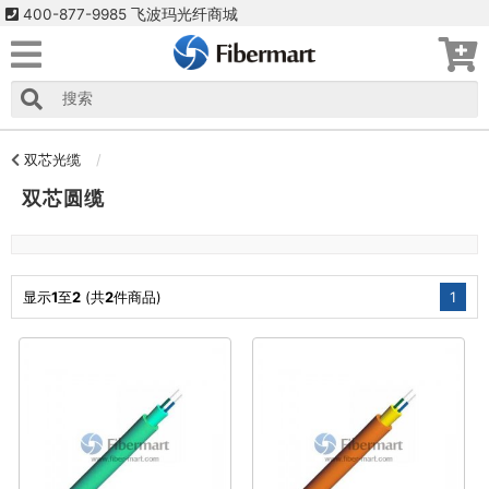
400-877-9985 飞波玛光纤商城
双芯光缆
双芯圆缆
显示
1
至
2
(共
2
件商品)
1