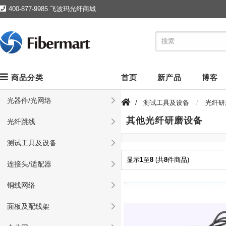
400-877-9985 飞波玛光纤商城
商品分类
首页
新产品
博客
光器件/光网络
/
测试工具及设备
光纤研
其他光纤研磨设备
光纤跳线
测试工具及设备
显示
1
至
8
(共
8
件商品)
连接头/适配器
铜线网络
面板及配线架