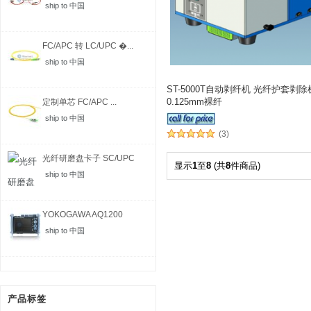
ship to 中国
FC/APC 转 LC/UPC �...
ship to 中国
ST-5000T自动剥纤机 光纤护套剥除
0.125mm裸纤
定制单芯 FC/APC ...
ship to 中国
(3)
光纤研磨盘卡子 SC/UPC
显示
1
至
8
(共
8
件商品)
ship to 中国
YOKOGAWA AQ1200
MFT-...
ship to 中国
产品标签