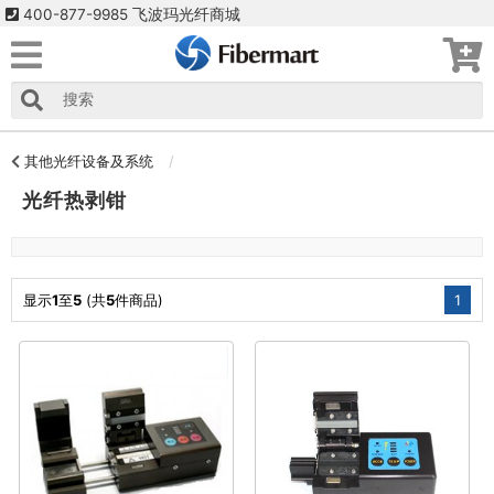
400-877-9985 飞波玛光纤商城
其他光纤设备及系统
光纤热剥钳
显示
1
至
5
(共
5
件商品)
1