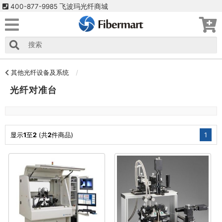
400-877-9985 飞波玛光纤商城
其他光纤设备及系统
光纤对准台
显示
1
至
2
(共
2
件商品)
1