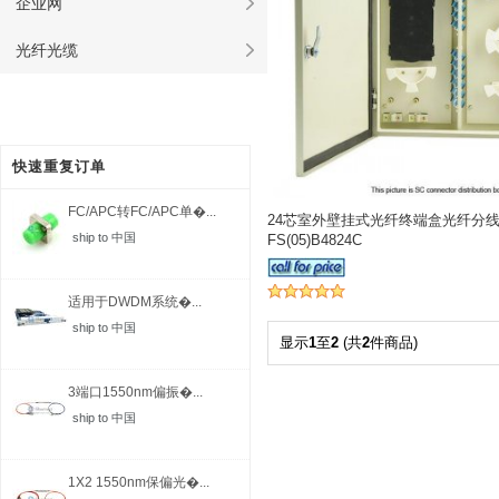
企业网
光纤光缆
快速重复订单
FC/APC转FC/APC单�...
24芯室外壁挂式光纤终端盒光纤分
ship to 中国
FS(05)B4824C
适用于DWDM系统�...
ship to 中国
显示
1
至
2
(共
2
件商品)
3端口1550nm偏振�...
ship to 中国
1X2 1550nm保偏光�...