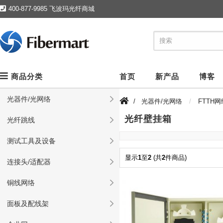
400-877-9985 飞波玛光纤商城
商品分类
首页
新产品
博客
光器件/光网络
/
光器件/光网络
FTTH
光纤壁挂箱
光纤跳线
测试工具及设备
显示
1
至
2
(共
2
件商品)
连接头/适配器
铜线网络
面板及配线架