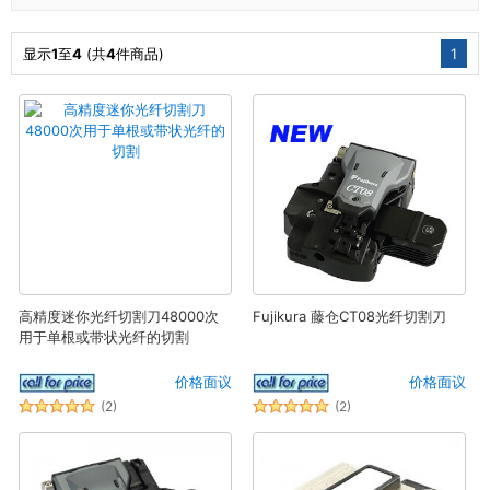
显示
1
至
4
(共
4
件商品)
1
高精度迷你光纤切割刀48000次
Fujikura 藤仓CT08光纤切割刀
用于单根或带状光纤的切割
价格面议
价格面议
(2)
(2)