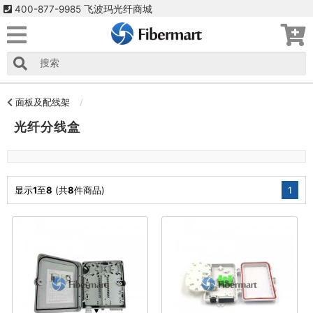
400-877-9985 飞波玛光纤商城
面板及配线架
光纤分线盒
显示
1
至
8
(共
8
件商品)
1