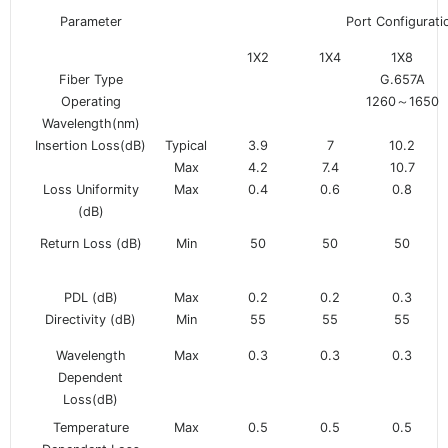
Parameter
Port Configurati
1X2
1X4
1X8
Fiber Type
G.657A
Operating
1260～1650
Wavelength(nm)
Insertion Loss(dB)
Typical
3.9
7
10.2
Max
4.2
7.4
10.7
Loss Uniformity
Max
0.4
0.6
0.8
(dB)
Return Loss (dB)
Min
50
50
50
PDL (dB)
Max
0.2
0.2
0.3
Directivity (dB)
Min
55
55
55
Wavelength
Max
0.3
0.3
0.3
Dependent
Loss(dB)
Temperature
Max
0.5
0.5
0.5