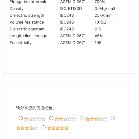
Elongation at break
ASTM D 2671
700%
Density
ISO R1183D
0.94g/cm3
Dielectric strength
IEC243
25kV/mm
Volume resistance
IEC243
1015Ω
Dielectric constant
IEC243
2.5
Longitudinal change
ASTM D 2671
±5%
Eccentricity
ASTM D 2671
105
请分享您的使用经验。