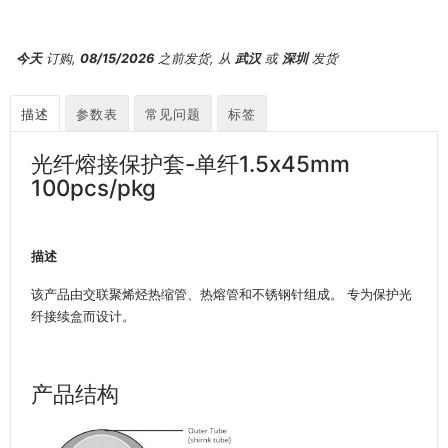
今天
订购,
08/15/2026
之前发货, 从
武汉
或
深圳
发货
描述
参数表
常见问题
标签
光纤熔接保护套-单纤1.5x45mm
100pcs/pkg
描述
该产品由交联聚烯烃热缩管、热熔管和不锈钢针组成。 专为保护光
纤接续盒而设计。
产品结构