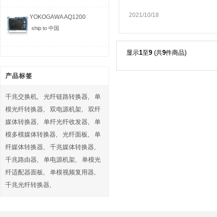
2021/10/18
LC跳线
跳线
LC连接头
YOKOGAWA AQ1200
MFT-...
ship to 中国
显示
1
至
9
(共
9
件商品)
产品标签
千兆交换机,
光纤链路转换器,
单
模光纤转换器,
双电源机架,
双纤
媒体转换器,
单纤光纤收发器,
单
模多模媒体转换器,
光纤面板,
单
纤媒体转换器,
千兆媒体转换器,
千兆路由器,
单电源机架,
单模光
纤适配器面板,
单模视频复用器,
千兆光纤转换器,