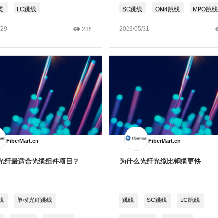
缆
LC跳线
SC跳线
OM4跳线
MPO跳线
/29
2023/05/31
235
FiberMart.cn
FiberMart.cn
光纤最适合光缆组件项目？
为什么光纤光缆比铜缆更快
线
单模光纤跳线
跳线
SC跳线
LC跳线